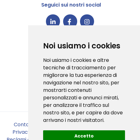
Seguici sui nostri social
C-Box® è la prima piattaforma in
Noi usiamo i cookies
Italia ad aver conseguito la
certificazione 1EdTech Open
Noi usiamo i cookies e altre
Badge v3.0
tecniche di tracciamento per
migliorare la tua esperienza di
navigazione nel nostro sito, per
mostrarti contenuti
personalizzati e annunci mirati,
Badge validator
per analizzare il traffico sul
nostro sito, e per capire da dove
arrivano i nostri visitatori.
Contattaci
•
Chi siamo
•
Cookies policy
•
Privacy policy
•
Codice etico
•
Sicurezza
•
Accetto
Reclami e segnalazioni
•
Linea Guida Operativa
•