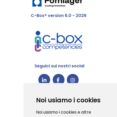
C-Box® version 6.0 - 2026
Seguici sui nostri social
C-Box® è la prima piattaforma in
Noi usiamo i cookies
Italia ad aver conseguito la
certificazione 1EdTech Open
Noi usiamo i cookies e altre
Badge v3.0