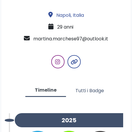
Napoli, Italia
29 anni
martina.marchese97@outlook.it
Timeline
Tutti i Badge
2025