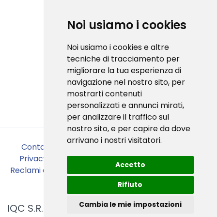
C-Box® è la prima piattaforma in
Noi usiamo i cookies
Italia ad aver conseguito la
certificazione 1EdTech Open
Noi usiamo i cookies e altre
Badge v3.0
tecniche di tracciamento per
migliorare la tua esperienza di
navigazione nel nostro sito, per
mostrarti contenuti
personalizzati e annunci mirati,
Badge validator
per analizzare il traffico sul
nostro sito, e per capire da dove
arrivano i nostri visitatori.
Contattaci
•
Chi siamo
•
Cookies policy
•
Privacy policy
•
Codice etico
•
Sicurezza
•
Accetto
Reclami e segnalazioni
•
Linea Guida Operativa
•
Preferenze Cookies
Rifiuto
Cambia le mie impostazioni
IQC S.R.L
| Via di Corticella 181/3 - 40128 Bologna (BO) |