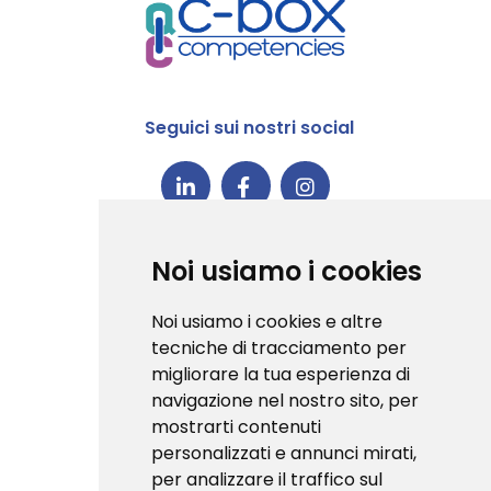
Seguici sui nostri social
C-Box® è la prima piattaforma in
Noi usiamo i cookies
Italia ad aver conseguito la
certificazione 1EdTech Open
Noi usiamo i cookies e altre
Badge v3.0
tecniche di tracciamento per
migliorare la tua esperienza di
navigazione nel nostro sito, per
mostrarti contenuti
personalizzati e annunci mirati,
Badge validator
per analizzare il traffico sul